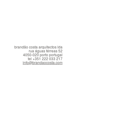
brandão costa arquitectos lda
rua águas férreas 52
4050-020 porto portugal
tel +351 222 033 217
info@brandaocosta.com